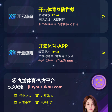
碳纤维预成型体复材料
水处理类
倒挂盘根类
卧式类
传统老式类
辅助机器
配件配置
版权所有：九游网页版·官方端网站
苏ICP备20019540号
星空线上官网(集团)官方网站
|
星空平台
|
多宝app官网
|
开云下注平台【中国】有限公司
|
乐鱼平台
|
九游·体育
|